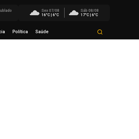
nublado
Sex 07/08
Sáb 08/08
16°C | 6°C
17°C | 6°C
cia
Política
Saúde
Mundo
Polícia
Política
Saúde
esol Noroeste inaugura agência
Colorado e projeta chegar a
unidades até o fim de 2026
de agosto de 2026