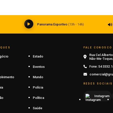
atendimento presencial
06 de agosto de 2026
0
Panorama Esportivo
(13h - 14h)
AQUES
FALE CONOSCO
Rua Cel Alberto 
gócio
Estado
Não-Me-Toque/
Fone:
54 3332.1
Eventos
comercial@gru
olvimento
Mundo
REDES SOCIAIS
ia
Polícia
Instagram
ão
Política
Saúde