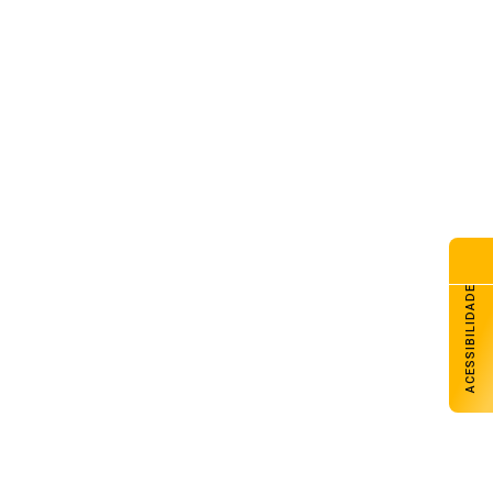
lhado do CAPSEM cede durante
madrugada e prédio é
erditado em Carazinho
de agosto de 2026
olescente é apreendido por
fico de drogas em Carazinho
de agosto de 2026
mem é preso por estelionato
 Carazinho
de agosto de 2026
ACESSIBILIDADE