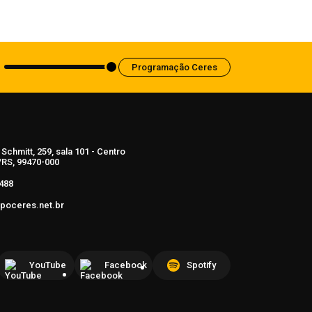
“quantidades enormes” de munição
6 de agosto de 2026
Programação Ceres
Schmitt, 259, sala 101 - Centro
RS, 99470-000
488
poceres.net.br
YouTube
Facebook
Spotify