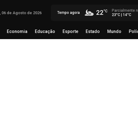
Parcialmente 
22
a, 06 de Agosto de 2026
Tempo agora
23°C | 14°C
Economia
Educação
Esporte
Estado
Mundo
Polí
egócio
Brasil
Economia
Educação
Esporte
Estado
Cr
em 
40 
06 