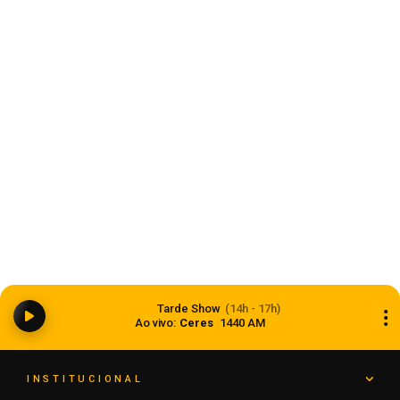
10 de agosto de 2026
Esporte
Grêmio vence o São Paulo de virada; saiba os
Tarde Show
(14h - 17h)
próximos jogos
Ao vivo:
Ceres
1440 AM
10 de agosto de 2026
INSTITUCIONAL