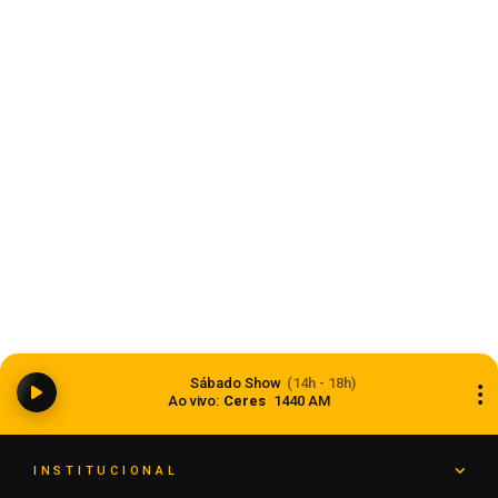
Estado
Ciclone bomba ampliou impacto da
Sábado Show
(14h - 18h)
instabilidade no RS
Ao vivo:
Ceres
1440 AM
08 de agosto de 2026
INSTITUCIONAL