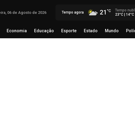
Tempo nubl
21
eira, 06 de Agosto de 2026
Tempo agora
23°C | 14°C
Economia
Educação
Esporte
Estado
Mundo
Polí
egócio
Brasil
Economia
Educação
Esporte
Estado
Th
Mé
rec
06 