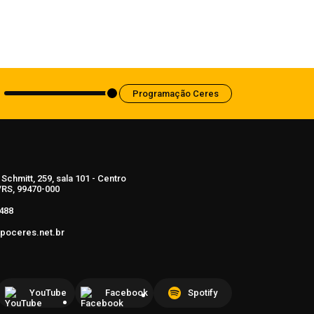
Anvisa aprova abertura de processo
para revisar normas da propaganda de
alimentos e de medicamentos
6 de agosto de 2026
Programação Ceres
Schmitt, 259, sala 101 - Centro
RS, 99470-000
488
poceres.net.br
YouTube
Facebook
Spotify