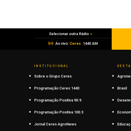
PRF apreende mais de 120 quilos de
maconha em Frederico Westphalen
06 de agosto de 2026
Selecionar outra Rádio
Ao vivo:
Ceres
1440 AM
INSTITUCIONAL
DEST
Sobre o Grupo Ceres
Agrone
Programação Ceres 1440
Brasil
Programação Positiva 90.9
Desenv
Programação Positiva 100.3
Econom
Jornal Ceres AgroNews
Educaç