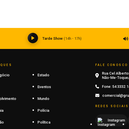
Inteligência artificial transforma a
medicina e impõe novos desafios à
formação médica
06 de agosto de 2026
0
Tarde Show
(14h - 17h)
AQUES
FALE CONOSCO
Rua Cel Alberto 
gócio
Estado
Não-Me-Toque/
Fone:
54 3332.1
Eventos
comercial@gru
olvimento
Mundo
REDES SOCIAIS
ia
Polícia
Instagram
ão
Política