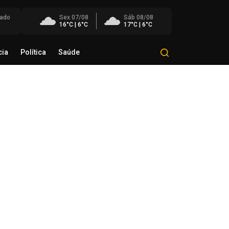
ado
Sex 07/08
Sáb 08/08
16°C | 6°C
17°C | 6°C
cia
Política
Saúde
Mundo
Polícia
Política
Saúde
éo Transportes recebe Troféu
rito do Transporte Gaúcho em
onhecimento à sua trajetória
de agosto de 2026