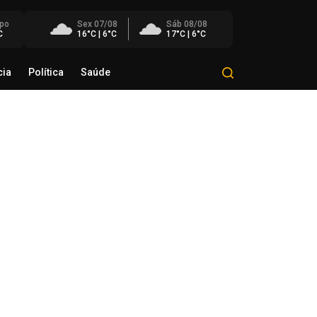
po
Sex 07/08
Sáb 08/08
C
16°C | 6°C
17°C | 6°C
cia
Política
Saúde
Mundo
Polícia
Política
Saúde
sa de ar frio derrubará
peraturas, e cenário de
erno retornará ao RS nesta
nta
de agosto de 2026