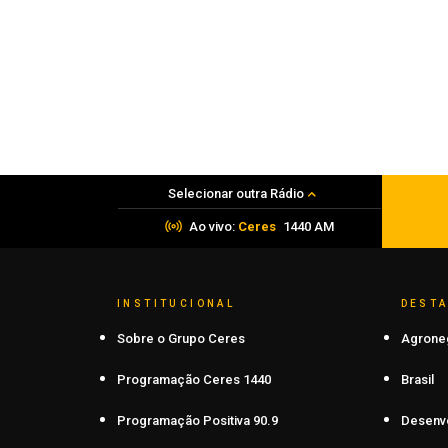
Motoristas gaúchos que desejam
conduzir veículos no exterior podem
solicitar pela internet a Permissão
Internacional para Dirigir
05 de agosto de 2026
Selecionar outra Rádio
Ao vivo:
Ceres
1440 AM
INSTITUCIONAL
DEST
Sobre o Grupo Ceres
Agrone
Programação Ceres 1440
Brasil
Programação Positiva 90.9
Desenv