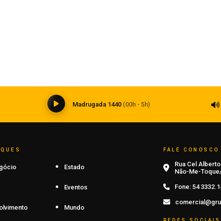
Bombardeio russo na capital da Ucrânia
deixa quase 20 mortos e dezenas de
feridos
05 de agosto de 2026
0
Madrugada 1440
(00h - 5h)
AQUES
FALE CONOSCO
Rua Cel Alberto 
gócio
Estado
Não-Me-Toque/
Fone:
54 3332.1
Eventos
comercial@gru
olvimento
Mundo
REDES SOCIAIS