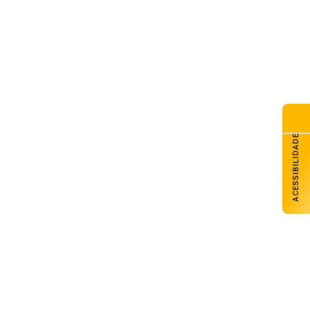
sil rebaixa relação com a
entina após novos insultos de
ei
de agosto de 2026
nologia brasileira reduz
stos na produção de aves e
ínos
de agosto de 2026
ACESSIBILIDADE
as que voltam a produzir:
anufatura amplia a vida útil
s máquinas no campo
de agosto de 2026