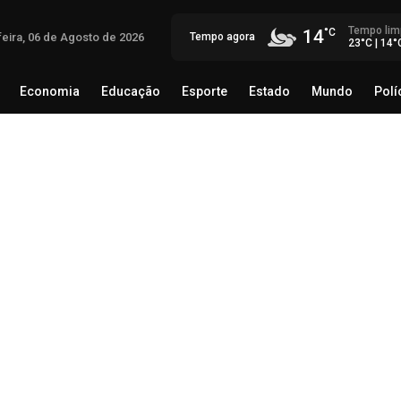
Tempo lim
14
feira, 06 de Agosto de 2026
Tempo agora
23°C | 14°
Economia
Educação
Esporte
Estado
Mundo
Polí
egócio
Brasil
Economia
Educação
Esporte
Estado
Mas
tem
inv
qui
05 