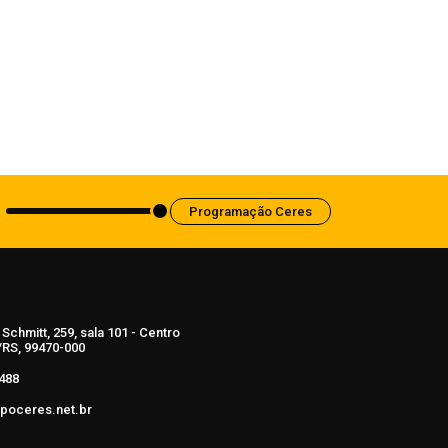
Dia dos Pais 2026 pode movimentar R$
900 milhões em vendas no comércio do
Rio Grande do Sul
5 de agosto de 2026
Programação Ceres
Schmitt, 259, sala 101 - Centro
RS, 99470-000
488
poceres.net.br