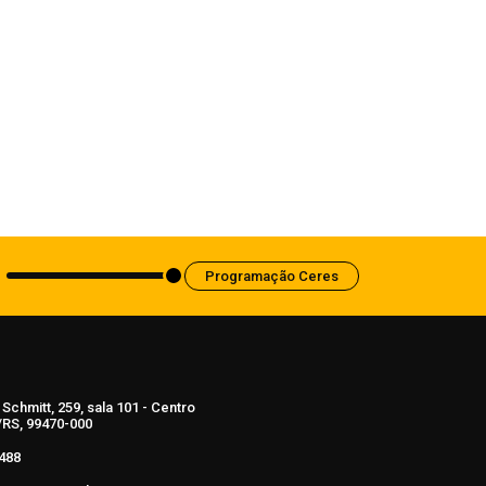
Saúde
Anvisa aprova abertura de processo
para revisar normas da propaganda de
alimentos e de medicamentos
6 de agosto de 2026
Programação Ceres
Schmitt, 259, sala 101 - Centro
RS, 99470-000
488