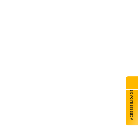
G Galpão Amigo promove
dicional almoço de Dia dos
is com retirada no domingo
de agosto de 2026
esol Noroeste inaugura agência
Colorado e projeta chegar a
unidades até o fim de 2026
de agosto de 2026
lhado do CAPSEM cede durante
madrugada e prédio é
erditado em Carazinho
de agosto de 2026
ACESSIBILIDADE