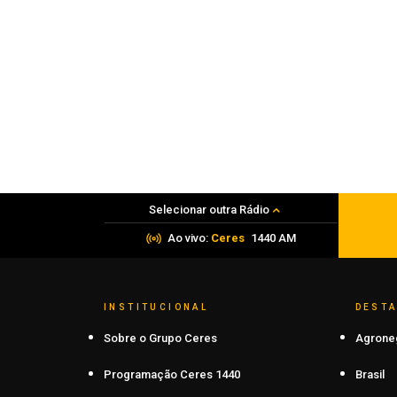
Polícia
PRF apreende mais de 120 quilos de
maconha em Frederico Westphalen
06 de agosto de 2026
Selecionar outra Rádio
Ao vivo:
Ceres
1440 AM
INSTITUCIONAL
DEST
Sobre o Grupo Ceres
Agrone
Programação Ceres 1440
Brasil