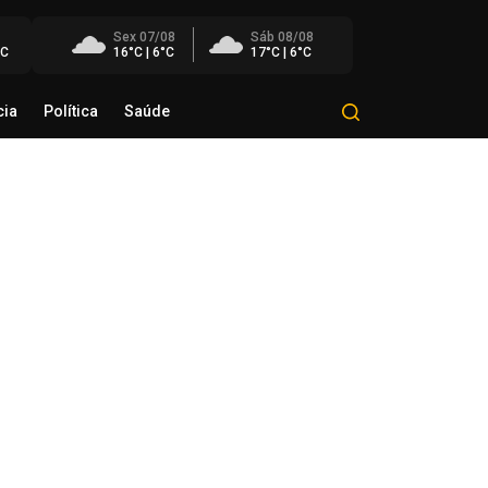
Sex 07/08
Sáb 08/08
°C
16°C | 6°C
17°C | 6°C
cia
Política
Saúde
Mundo
Polícia
Política
Saúde
éo Transportes recebe Troféu
rito do Transporte Gaúcho em
onhecimento à sua trajetória
de agosto de 2026