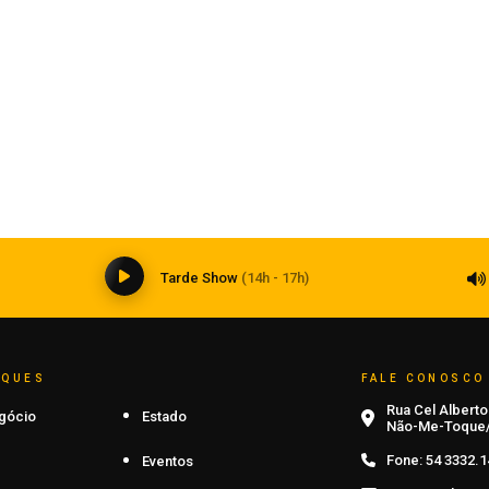
Saúde, Tecnologia
Inteligência artificial transforma a
medicina e impõe novos desafios à
formação médica
06 de agosto de 2026
0
Tarde Show
(14h - 17h)
AQUES
FALE CONOSCO
Rua Cel Alberto 
gócio
Estado
Não-Me-Toque/
Fone:
54 3332.1
Eventos