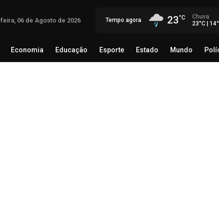
Chuva
23
-feira, 06 de Agosto de 2026
Tempo agora
23°C | 14
Economia
Educação
Esporte
Estado
Mundo
Polí
egócio
Brasil
Economia
Educação
Esporte
Estado
Th
Mé
rec
06 