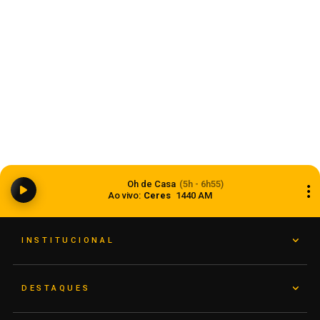
Anvisa aprova abertura de processo para
revisar normas da propaganda de alimentos e
Oh de Casa
(5h - 6h55)
de medicamentos
Ao vivo:
Ceres
1440 AM
06 de agosto de 2026
INSTITUCIONAL
DESTAQUES