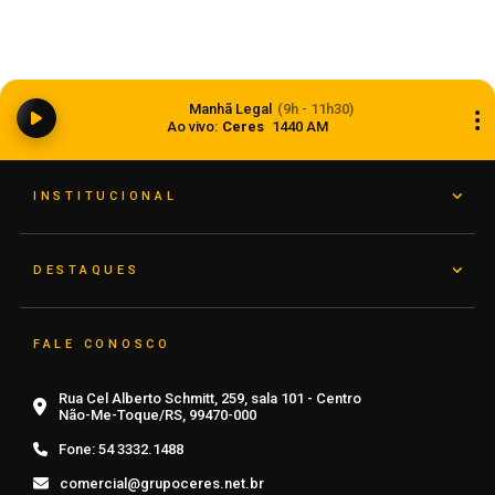
Balança comercial registra superávit de US$ 7,1
Manhã Legal
(9h - 11h30)
bilhões em julho
Ao vivo:
Ceres
1440 AM
07 de agosto de 2026
INSTITUCIONAL
DESTAQUES
FALE CONOSCO
Rua Cel Alberto Schmitt, 259, sala 101 - Centro
Não-Me-Toque/RS, 99470-000
Fone:
54 3332.1488
comercial@grupoceres.net.br