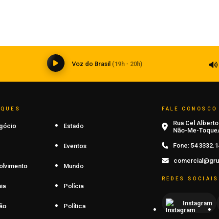
Inteligência artificial transforma a
medicina e impõe novos desafios à
formação médica
06 de agosto de 2026
0
Voz do Brasil
(19h - 20h)
AQUES
FALE CONOSCO
Rua Cel Alberto 
gócio
Estado
Não-Me-Toque/
Fone:
54 3332.1
Eventos
comercial@gru
olvimento
Mundo
REDES SOCIAIS
ia
Polícia
Instagram
ão
Política