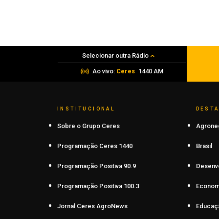
PRF apreende mais de 120 quilos de
maconha em Frederico Westphalen
06 de agosto de 2026
Selecionar outra Rádio
Ao vivo:
Ceres
1440 AM
INSTITUCIONAL
DEST
Sobre o Grupo Ceres
Agrone
Programação Ceres 1440
Brasil
Programação Positiva 90.9
Desenv
Programação Positiva 100.3
Econom
Jornal Ceres AgroNews
Educaç