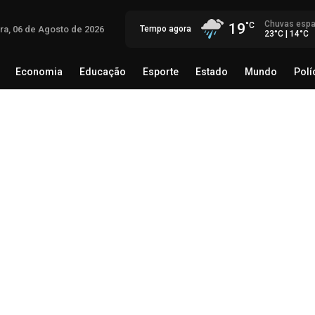
Chuvas espa
19
ira, 06 de Agosto de 2026
Tempo agora
23°C | 14°C
Economia
Educação
Esporte
Estado
Mundo
Polí
egócio
Brasil
Economia
Educação
Esporte
Estado
Th
Mé
rec
06 