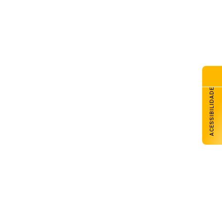
G Galpão Amigo promove
dicional almoço de Dia dos
is com retirada no domingo
de agosto de 2026
esol Noroeste inaugura agência
Colorado e projeta chegar a
unidades até o fim de 2026
de agosto de 2026
ACESSIBILIDADE
lhado do CAPSEM cede durante
madrugada e prédio é
erditado em Carazinho
de agosto de 2026