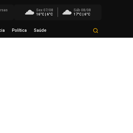
rsas
Sex 07/08
Sáb 08/08
16°C | 6°C
17°C | 6°C
cia
Política
Saúde
Mundo
Polícia
Política
Saúde
éo Transportes recebe Troféu
rito do Transporte Gaúcho em
onhecimento à sua trajetória
de agosto de 2026