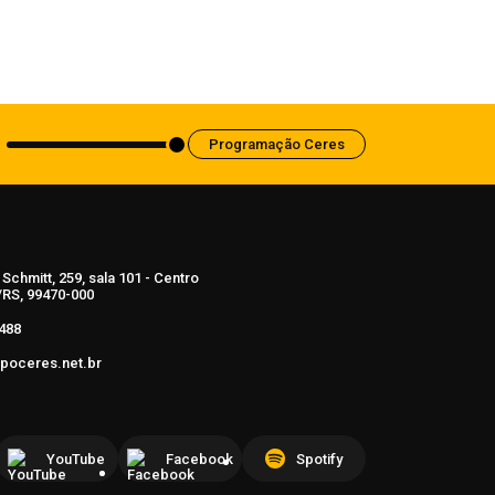
Anvisa aprova abertura de processo
para revisar normas da propaganda de
alimentos e de medicamentos
6 de agosto de 2026
Programação Ceres
Schmitt, 259, sala 101 - Centro
RS, 99470-000
488
poceres.net.br
YouTube
Facebook
Spotify