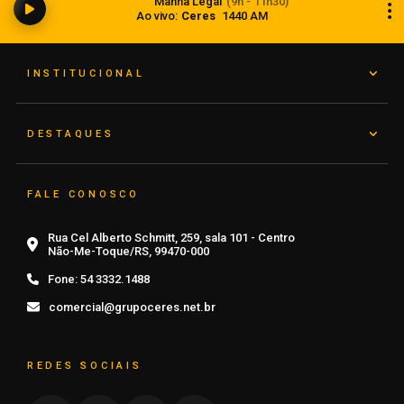
Manhã Legal
(9h - 11h30)
bilhões em julho
Ao vivo:
Ceres
1440 AM
07 de agosto de 2026
INSTITUCIONAL
DESTAQUES
FALE CONOSCO
Rua Cel Alberto Schmitt, 259, sala 101 - Centro
Não-Me-Toque/RS, 99470-000
Fone:
54 3332.1488
comercial@grupoceres.net.br
REDES SOCIAIS