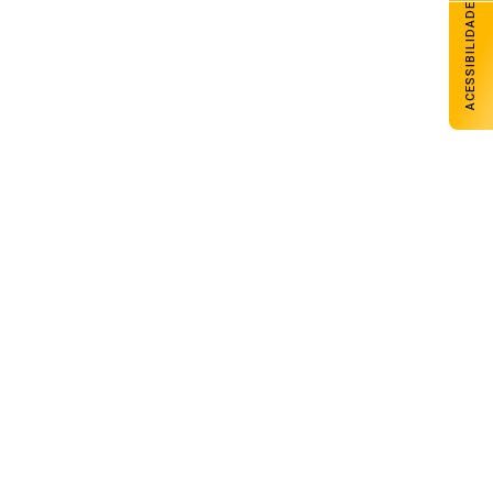
ACESSIBILIDADE
Carazinho avança com melhores
desempenhos em Matemática e Língua
Portuguesa nos anos iniciais e finais
07 de agosto de 2026
Nova lei endurece penas para crimes
sexuais contra crianças e adolescentes
no ambiente digital
07 de agosto de 2026
Mais de 322 mil clientes estão sem
energia elétrica nas duas maiores