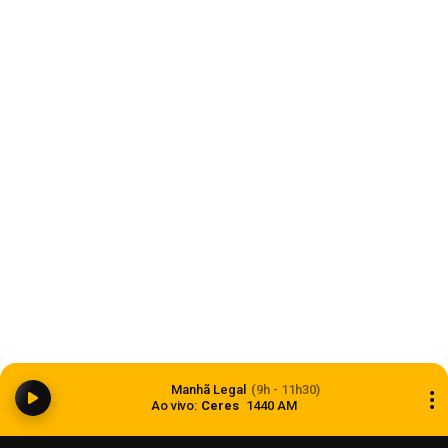
Inter avança na copa do Brasil
07 de agosto de 2026
Economia
Famílias brasileiras perderam R$ 62,5 bilhões
Manhã Legal
(9h - 11h30)
para bets em 2025
Ao vivo:
Ceres
1440 AM
07 de agosto de 2026