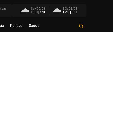
rsas
Sex 07/08
Sáb 08/08
16°C | 6°C
17°C | 6°C
cia
Política
Saúde
Mundo
Polícia
Política
Saúde
éo Transportes recebe Troféu
rito do Transporte Gaúcho em
onhecimento à sua trajetória
de agosto de 2026