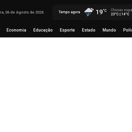
Chuvas espa
19
ira, 06 de Agosto de 2026
Tempo agora
23°C | 14°C
Economia
Educação
Esporte
Estado
Mundo
Polí
egócio
Brasil
Economia
Educação
Esporte
Estado
Th
Mé
rec
06 