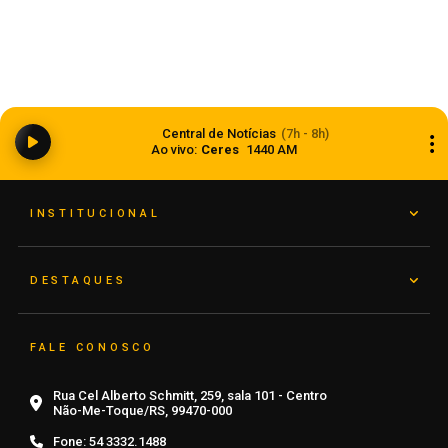
Dia dos Pais 2026 pode movimentar R$ 900
milhões em vendas no comércio do Rio Grande
Central de Notícias
(7h - 8h)
do Sul
Ao vivo:
Ceres
1440 AM
05 de agosto de 2026
INSTITUCIONAL
DESTAQUES
FALE CONOSCO
Rua Cel Alberto Schmitt, 259, sala 101 - Centro
Não-Me-Toque/RS, 99470-000
Fone:
54 3332.1488