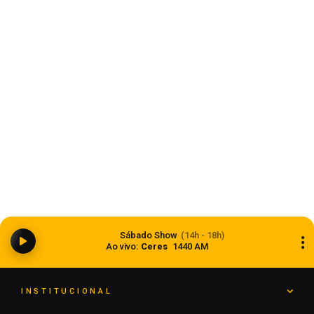
Estado
Ciclone bomba ampliou impacto da
Sábado Show
(14h - 18h)
instabilidade no RS
Ao vivo:
Ceres
1440 AM
08 de agosto de 2026
INSTITUCIONAL