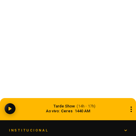
Saúde
Anvisa aprova abertura de processo para
revisar normas da propaganda de alimentos e
Tarde Show
(14h - 17h)
de medicamentos
Ao vivo:
Ceres
1440 AM
06 de agosto de 2026
INSTITUCIONAL