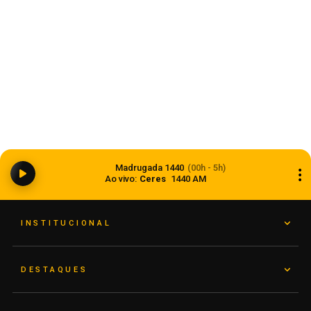
Anvisa aprova abertura de processo para
revisar normas da propaganda de alimentos e
Madrugada 1440
(00h - 5h)
de medicamentos
Ao vivo:
Ceres
1440 AM
06 de agosto de 2026
INSTITUCIONAL
DESTAQUES