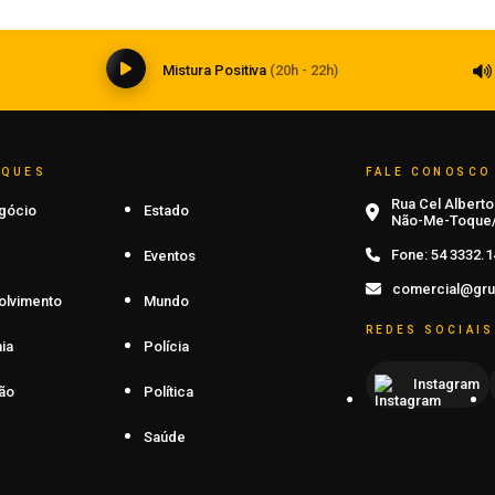
07 de agosto de 2026
0
Mistura Positiva
(20h - 22h)
AQUES
FALE CONOSCO
Rua Cel Alberto 
gócio
Estado
Não-Me-Toque/
Fone:
54 3332.1
Eventos
comercial@gru
olvimento
Mundo
REDES SOCIAIS
ia
Polícia
Instagram
ão
Política
Saúde