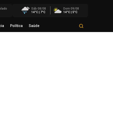
blado
Sáb 08/08
Dom 09/08
14°C | 7°C
14°C | 5°C
cia
Política
Saúde
Mundo
Polícia
Política
Saúde
eração conjunta mira grupo
estigado por roubos e furtos na
ião
de agosto de 2026