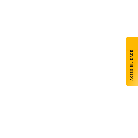
senal Futsal tem sábado com
s jogos pela Liga Gaúcha de
sal
de agosto de 2026
nac Carazinho abre inscrições
a cursos técnicos e livre
de agosto de 2026
ACESSIBILIDADE
razinho avança com melhores
sempenhos em Matemática e
ngua Portuguesa nos anos
ciais e finais
de agosto de 2026