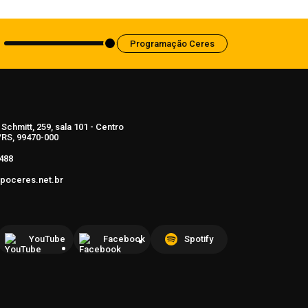
7 de agosto de 2026
Programação Ceres
Schmitt, 259, sala 101 - Centro
RS, 99470-000
488
poceres.net.br
YouTube
Facebook
Spotify