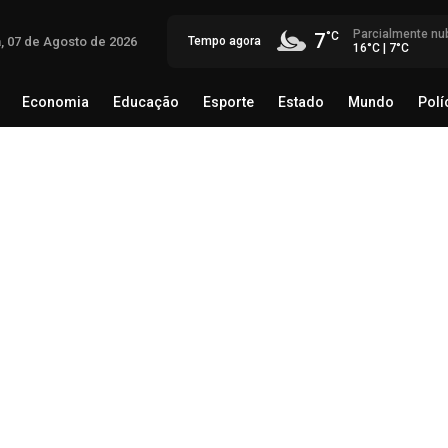
Parcialmente nu
7
a, 07 de Agosto de 2026
Tempo agora
16°C | 7°C
Economia
Educação
Esporte
Estado
Mundo
Polí
egócio
Brasil
Economia
Educação
Esporte
Estado
Op
inv
reg
07 