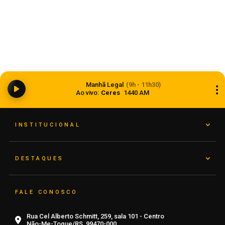
Dia dos Pais 2026 pode movimentar R$ 900
milhões em vendas no comércio do Rio Grande
Manhã Legal
(9h - 11h30)
do Sul
Ao vivo:
Ceres
1440 AM
05 de agosto de 2026
INSTITUCIONAL
DESTAQUES
FALE CONOSCO
Rua Cel Alberto Schmitt, 259, sala 101 - Centro
Não-Me-Toque/RS, 99470-000