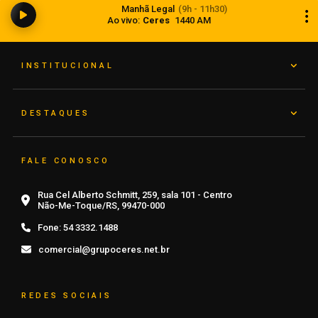
Manhã Legal
(9h - 11h30)
para bets em 2025
Ao vivo:
Ceres
1440 AM
07 de agosto de 2026
INSTITUCIONAL
DESTAQUES
FALE CONOSCO
Rua Cel Alberto Schmitt, 259, sala 101 - Centro
Não-Me-Toque/RS, 99470-000
Fone:
54 3332.1488
comercial@grupoceres.net.br
REDES SOCIAIS