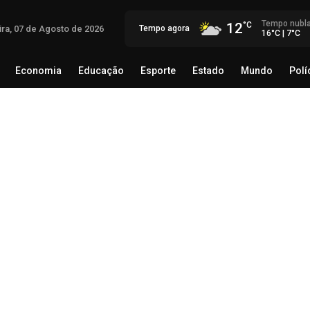
Tempo nubl
12
ira, 07 de Agosto de 2026
Tempo agora
16°C | 7°C
Economia
Educação
Esporte
Estado
Mundo
Polí
egócio
Brasil
Economia
Educação
Esporte
Estado
Ar
trê
Fut
07 