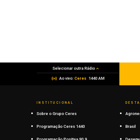
Esporte
Grêmio retoma trabalhos após
classificação
07 de agosto de 2026
Selecionar outra Rádio
Ao vivo:
Ceres
1440 AM
INSTITUCIONAL
DEST
Sobre o Grupo Ceres
Agrone
Programação Ceres 1440
Brasil
Programação Positiva 90.9
Desenv