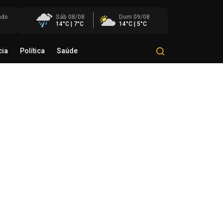
ado
Sáb 08/08
Dom 09/08
14°C | 7°C
14°C | 5°C
cia
Política
Saúde
Mundo
Polícia
Política
Saúde
senal Futsal tem sábado com
s jogos pela Liga Gaúcha de
sal
de agosto de 2026