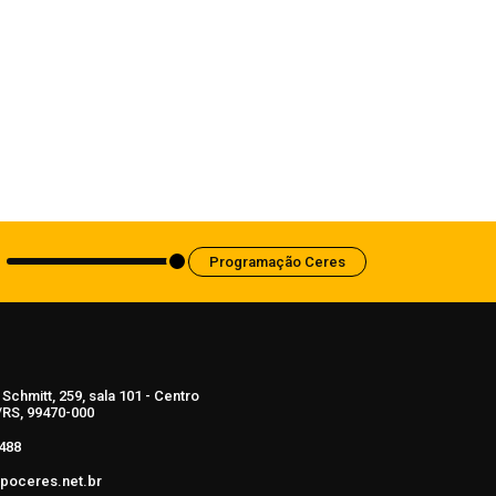
Carazinho, Esporte
Carazinho Vôlei disputa a Liga Serra
neste sábado com duas equipes em
Gramado
7 de agosto de 2026
Programação Ceres
Schmitt, 259, sala 101 - Centro
RS, 99470-000
488
poceres.net.br