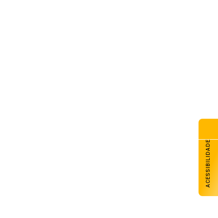
nac Carazinho abre inscrições
a cursos técnicos e livre
de agosto de 2026
razinho avança com melhores
sempenhos em Matemática e
ngua Portuguesa nos anos
ciais e finais
de agosto de 2026
va lei endurece penas para
mes sexuais contra crianças e
lescentes no ambiente digital
de agosto de 2026
ACESSIBILIDADE