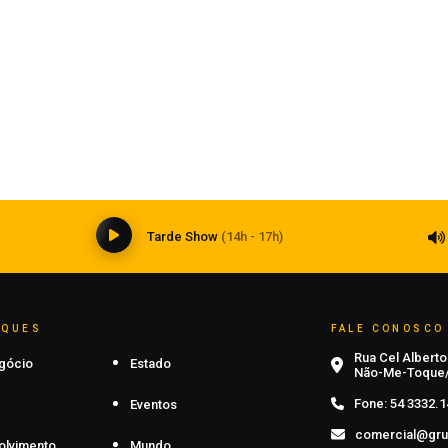
Região
Professores da Rede Municipal
participam do Curso de Brigadista Nível
Intermediário ministrado pelo Corpo de
Bombeiros
07 de agosto de 2026
0
Tarde Show
(14h - 17h)
AQUES
FALE CONOSCO
Rua Cel Alberto 
gócio
Estado
Não-Me-Toque/
Fone:
54 3332.1
Eventos
comercial@gru
olvimento
Mundo