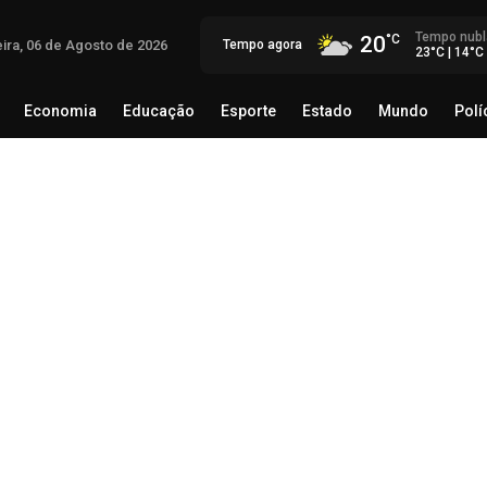
Tempo nubl
20
eira, 06 de Agosto de 2026
Tempo agora
23°C | 14°C
Economia
Educação
Esporte
Estado
Mundo
Polí
egócio
Brasil
Economia
Educação
Esporte
Estado
Ad
trá
06 