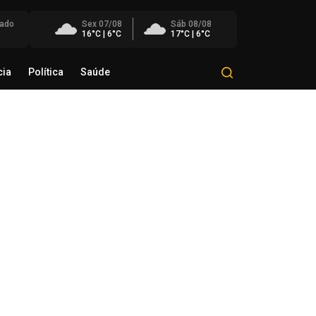
ado
Sex 07/08
Sáb 08/08
16°C | 6°C
17°C | 6°C
cia
Política
Saúde
Mundo
Polícia
Política
Saúde
olescente é apreendido por
fico de drogas em Carazinho
de agosto de 2026