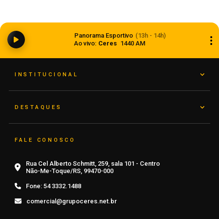
Balança comercial registra superávit de US$ 7,1
Panorama Esportivo
(13h - 14h)
bilhões em julho
Ao vivo:
Ceres
1440 AM
07 de agosto de 2026
INSTITUCIONAL
DESTAQUES
FALE CONOSCO
Rua Cel Alberto Schmitt, 259, sala 101 - Centro
Não-Me-Toque/RS, 99470-000
Fone:
54 3332.1488
comercial@grupoceres.net.br