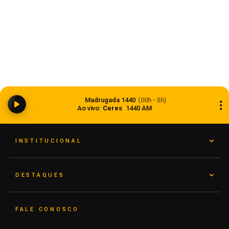
Dia dos Pais 2026 pode movimentar R$ 900
milhões em vendas no comércio do Rio Grande
Madrugada 1440
(00h - 5h)
do Sul
Ao vivo:
Ceres
1440 AM
05 de agosto de 2026
INSTITUCIONAL
DESTAQUES
FALE CONOSCO