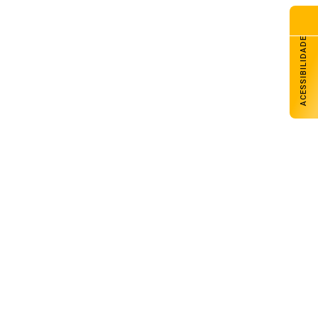
ACESSIBILIDADE
Massa de ar frio derrubará
temperaturas, e cenário de inverno
retornará ao RS nesta quinta
05 de agosto de 2026
Brasil rebaixa relação com a Argentina
após novos insultos de Milei
05 de agosto de 2026
Tecnologia brasileira reduz custos na
produção de aves e suínos
05 de agosto de 2026
Peças que voltam a produzir: