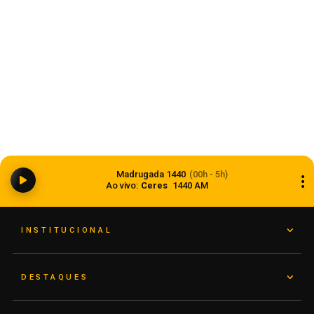
Dia dos Pais 2026 pode movimentar R$ 900
milhões em vendas no comércio do Rio Grande
Madrugada 1440
(00h - 5h)
do Sul
Ao vivo:
Ceres
1440 AM
05 de agosto de 2026
INSTITUCIONAL
DESTAQUES