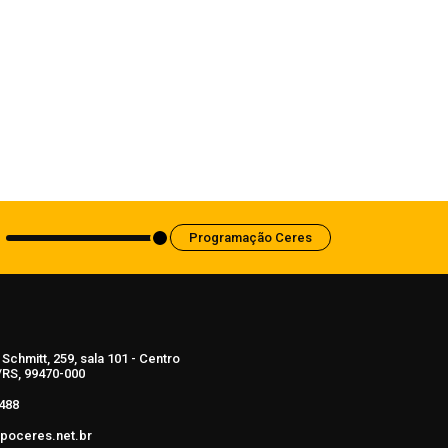
Região
Professores da Rede Municipal
participam do Curso de Brigadista Nível
Intermediário ministrado pelo Corpo de
Bombeiros
7 de agosto de 2026
Programação Ceres
Schmitt, 259, sala 101 - Centro
RS, 99470-000
488
poceres.net.br