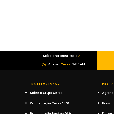
Seara
Obra de Ilse Ana Piva Paim celebra os
45 anos da Seara da Canção Gaúcha
07 de agosto de 2026
Selecionar outra Rádio
Ao vivo:
Ceres
1440 AM
INSTITUCIONAL
DEST
Sobre o Grupo Ceres
Agrone
Programação Ceres 1440
Brasil
Programação Positiva 90.9
Desenv