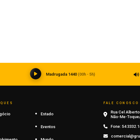
Esporte
Grêmio retoma trabalhos após
classificação
07 de agosto de 2026
0
Madrugada 1440
(00h - 5h)
AQUES
FALE CONOSCO
Rua Cel Alberto 
gócio
Estado
Não-Me-Toque/
Fone:
54 3332.1
Eventos
comercial@gru
olvimento
Mundo