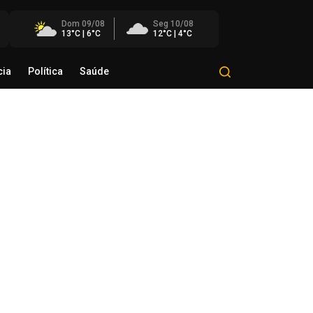
Dom 09/08
Seg 10/08
13°C | 6°C
12°C | 4°C
cia
Política
Saúde
Mundo
Polícia
Política
Saúde
eração conjunta mira grupo
estigado por roubos e furtos na
ião
de agosto de 2026