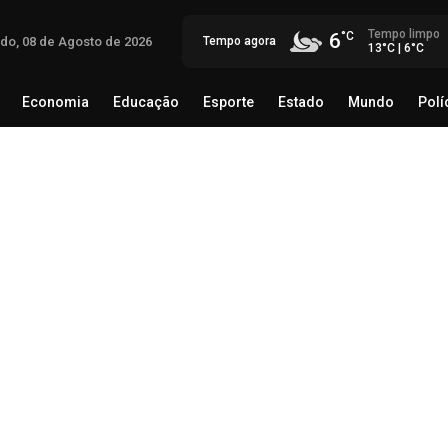
Tempo limpo
6
do, 08 de Agosto de 2026
Tempo agora
13°C | 6°C
Economia
Educação
Esporte
Estado
Mundo
Polí
egócio
Brasil
Economia
Educação
Esporte
Estado
Op
inv
reg
07 