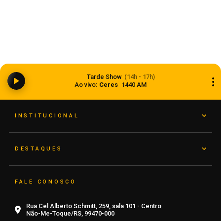
Anvisa aprova abertura de processo para
revisar normas da propaganda de alimentos e
Tarde Show
(14h - 17h)
de medicamentos
Ao vivo:
Ceres
1440 AM
06 de agosto de 2026
INSTITUCIONAL
DESTAQUES
FALE CONOSCO
Rua Cel Alberto Schmitt, 259, sala 101 - Centro
Não-Me-Toque/RS, 99470-000