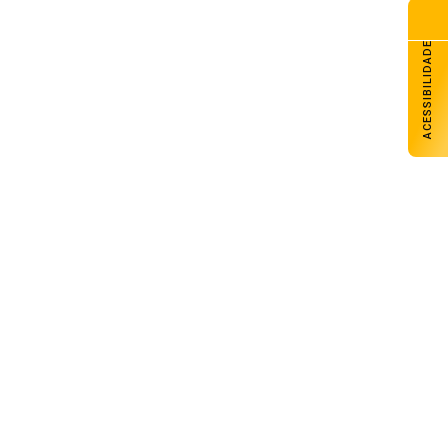
ACESSIBILIDADE
Massa de ar frio derrubará
temperaturas, e cenário de inverno
retornará ao RS nesta quinta
05 de agosto de 2026
Brasil rebaixa relação com a Argentina
após novos insultos de Milei
05 de agosto de 2026
Tecnologia brasileira reduz custos na
produção de aves e suínos
05 de agosto de 2026
Peças que voltam a produzir:
remanufatura amplia a vida útil das
máquinas no campo