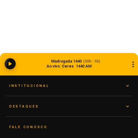
Dia dos Pais 2026 pode movimentar R$ 900
milhões em vendas no comércio do Rio Grande
Madrugada 1440
(00h - 5h)
do Sul
Ao vivo:
Ceres
1440 AM
05 de agosto de 2026
INSTITUCIONAL
DESTAQUES
FALE CONOSCO