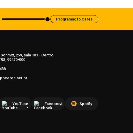
5 de agosto de 2026
Programação Ceres
Schmitt, 259, sala 101 - Centro
RS, 99470-000
488
poceres.net.br
YouTube
Facebook
Spotify