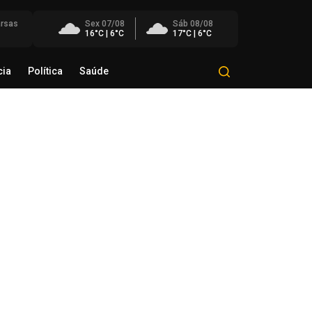
rsas
Sex 07/08
Sáb 08/08
16°C | 6°C
17°C | 6°C
cia
Política
Saúde
Mundo
Polícia
Política
Saúde
sa de ar frio derrubará
peraturas, e cenário de
erno retornará ao RS nesta
nta
de agosto de 2026