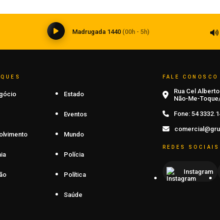
05 de agosto de 2026
0
Madrugada 1440
(00h - 5h)
AQUES
FALE CONOSCO
Rua Cel Alberto 
gócio
Estado
Não-Me-Toque/
Fone:
54 3332.1
Eventos
comercial@gru
olvimento
Mundo
REDES SOCIAIS
ia
Polícia
Instagram
ão
Política
Saúde