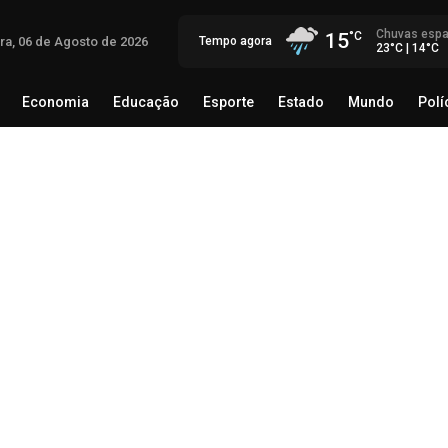
Chuvas espa
15
ira, 06 de Agosto de 2026
Tempo agora
23°C | 14°C
Economia
Educação
Esporte
Estado
Mundo
Polí
egócio
Brasil
Economia
Educação
Esporte
Estado
Mas
tem
inv
qui
05 