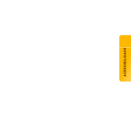
sil rebaixa relação com a
entina após novos insultos de
ei
de agosto de 2026
nologia brasileira reduz
stos na produção de aves e
ínos
ACESSIBILIDADE
de agosto de 2026
as que voltam a produzir:
anufatura amplia a vida útil
s máquinas no campo
de agosto de 2026