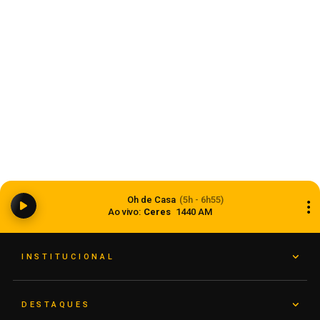
Começa o florescimento do trigo nas lavouras
Oh de Casa
(5h - 6h55)
gaúchas
Ao vivo:
Ceres
1440 AM
08 de agosto de 2026
INSTITUCIONAL
DESTAQUES