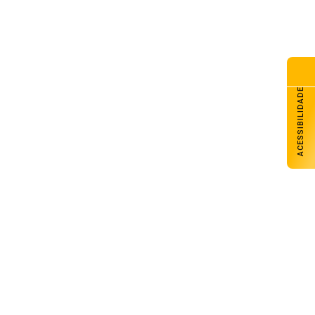
ACESSIBILIDADE
Elias Goulart participa como convidado
do Bom Dia Amigos
08 de agosto de 2026
Supremo julga recursos contra partes
da decisão que anulou o marco
temporal
08 de agosto de 2026