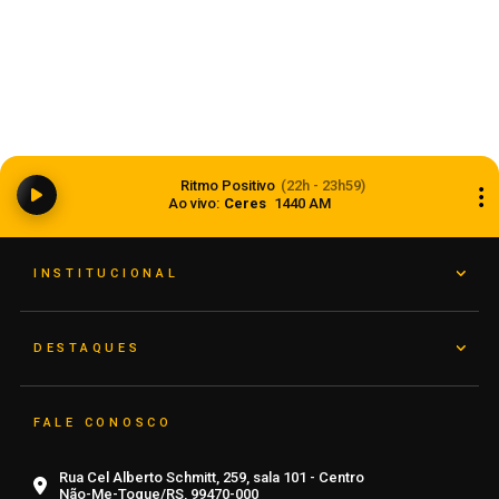
Ciclone bomba ampliou impacto da
Ritmo Positivo
(22h - 23h59)
instabilidade no RS
Ao vivo:
Ceres
1440 AM
08 de agosto de 2026
INSTITUCIONAL
DESTAQUES
FALE CONOSCO
Rua Cel Alberto Schmitt, 259, sala 101 - Centro
Não-Me-Toque/RS, 99470-000