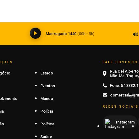
medicina e impõe novos desafios à
formação médica
06 de agosto de 2026
0
Madrugada 1440
(00h - 5h)
AQUES
FALE CONOSCO
Rua Cel Alberto 
gócio
Estado
Não-Me-Toque/
Fone:
54 3332.1
Eventos
comercial@gru
olvimento
Mundo
REDES SOCIAIS
ia
Polícia
Instagram
ão
Política
Saúde