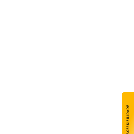
G Galpão Amigo promove
dicional almoço de Dia dos
is com retirada no domingo
de agosto de 2026
esol Noroeste inaugura agência
Colorado e projeta chegar a
unidades até o fim de 2026
de agosto de 2026
lhado do CAPSEM cede durante
madrugada e prédio é
erditado em Carazinho
de agosto de 2026
ACESSIBILIDADE