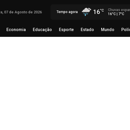
Chuvas espa
16
ra, 07 de Agosto de 2026
Tempo agora
16°C | 7°C
Economia
Educação
Esporte
Estado
Mundo
Polí
egócio
Brasil
Economia
Educação
Esporte
Estado
Th
Mé
rec
06 