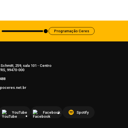
para revisar normas da propaganda de
alimentos e de medicamentos
6 de agosto de 2026
Programação Ceres
Schmitt, 259, sala 101 - Centro
RS, 99470-000
488
poceres.net.br
YouTube
Facebook
Spotify