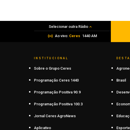
PRF apreende mais de 120 quilos de
maconha em Frederico Westphalen
06 de agosto de 2026
Selecionar outra Rádio
Ao vivo:
Ceres
1440 AM
INSTITUCIONAL
DEST
Sobre o Grupo Ceres
Agrone
Programação Ceres 1440
Brasil
Programação Positiva 90.9
Desenv
Programação Positiva 100.3
Econom
Jornal Ceres AgroNews
Educaç
Aplicativo
Esporte