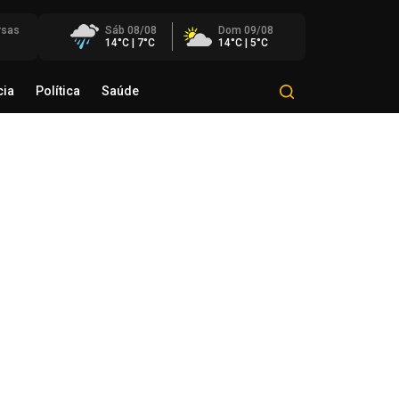
rsas
Sáb 08/08
Dom 09/08
14°C | 7°C
14°C | 5°C
cia
Política
Saúde
Mundo
Polícia
Política
Saúde
éo Transportes recebe Troféu
rito do Transporte Gaúcho em
onhecimento à sua trajetória
de agosto de 2026