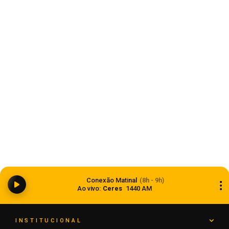
Notícias
Cresol Noroeste inaugura agência em Colorado
e projeta chegar a 40 unidades até o fim de
Conexão Matinal
(8h - 9h)
2026
Ao vivo:
Ceres
1440 AM
06 de agosto de 2026
INSTITUCIONAL