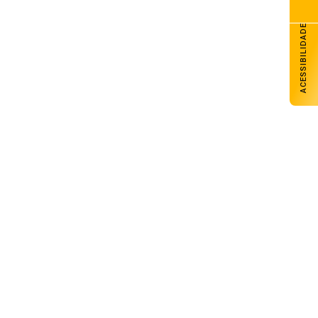
ACESSIBILIDADE
Arsenal Futsal tem sábado com três
jogos pela Liga Gaúcha de Futsal
07 de agosto de 2026
Senac Carazinho abre inscrições para
cursos técnicos e livre
07 de agosto de 2026
Carazinho avança com melhores