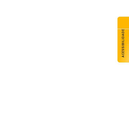
ACESSIBILIDADE
Elias Goulart participa como convidado
do Bom Dia Amigos
08 de agosto de 2026
Supremo julga recursos contra partes
da decisão que anulou o marco
temporal
08 de agosto de 2026
Começa o florescimento do trigo nas
lavouras gaúchas
08 de agosto de 2026