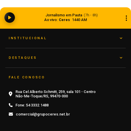
Ciclone bomba ampliou impacto da
Jornalismo em Pauta
(7h - 8h)
instabilidade no RS
Ao vivo:
Ceres
1440 AM
08 de agosto de 2026
INSTITUCIONAL
DESTAQUES
FALE CONOSCO
Rua Cel Alberto Schmitt, 259, sala 101 - Centro
Não-Me-Toque/RS, 99470-000
Fone:
54 3332.1488
comercial@grupoceres.net.br