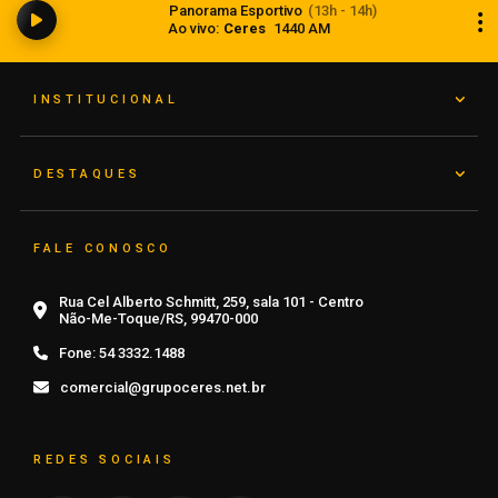
Panorama Esportivo
(13h - 14h)
“quantidades enormes” de munição
Ao vivo:
Ceres
1440 AM
06 de agosto de 2026
INSTITUCIONAL
DESTAQUES
FALE CONOSCO
Rua Cel Alberto Schmitt, 259, sala 101 - Centro
Não-Me-Toque/RS, 99470-000
Fone:
54 3332.1488
comercial@grupoceres.net.br
REDES SOCIAIS