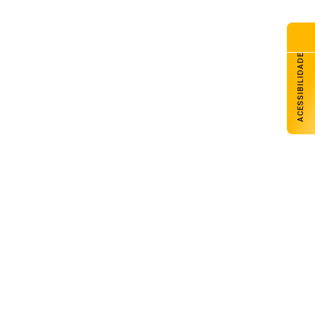
Arsenal é superado pelo Saudade no
ACESSIBILIDADE
Gauchão Série C
09 de agosto de 2026
Arsenal vence jogos no Gauchão de
Futsal categorias Sub-9 e Sub-15
09 de agosto de 2026
Elias Goulart participa como convidado
do Bom Dia Amigos
08 de agosto de 2026
Supremo julga recursos contra partes
da decisão que anulou o marco
temporal
08 de agosto de 2026