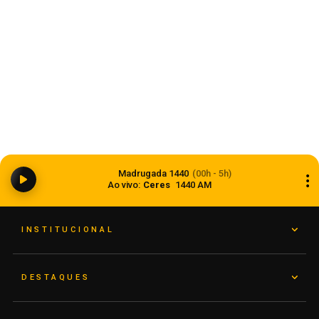
Começa o florescimento do trigo nas lavouras
Madrugada 1440
(00h - 5h)
gaúchas
Ao vivo:
Ceres
1440 AM
08 de agosto de 2026
INSTITUCIONAL
DESTAQUES