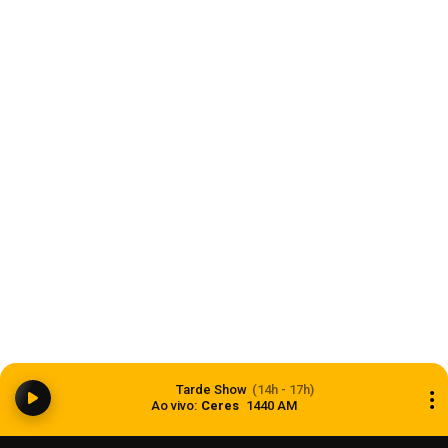
Lagoa dos Três Cantos promove Cinedebate
Agosto Lilás
10 de agosto de 2026
Esporte
Grêmio vence o São Paulo de virada; saiba os
Tarde Show
(14h - 17h)
próximos jogos
Ao vivo:
Ceres
1440 AM
10 de agosto de 2026