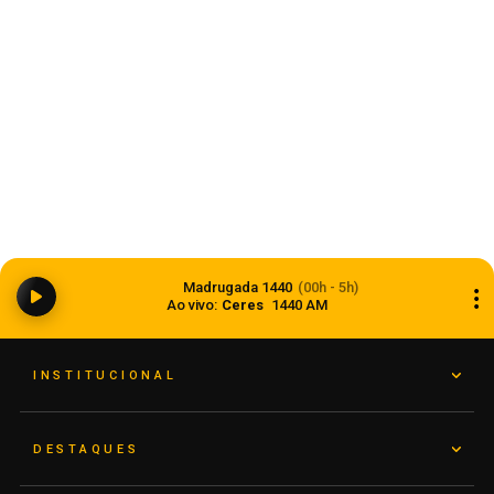
Estado
Dia dos Pais 2026 pode movimentar R$ 900
milhões em vendas no comércio do Rio Grande
Madrugada 1440
(00h - 5h)
do Sul
Ao vivo:
Ceres
1440 AM
05 de agosto de 2026
INSTITUCIONAL
DESTAQUES