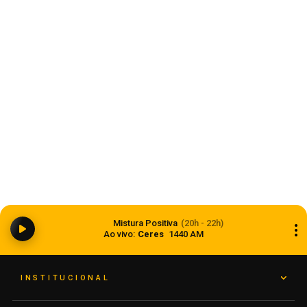
Estado
Ciclone bomba ampliou impacto da
Mistura Positiva
(20h - 22h)
instabilidade no RS
Ao vivo:
Ceres
1440 AM
08 de agosto de 2026
INSTITUCIONAL