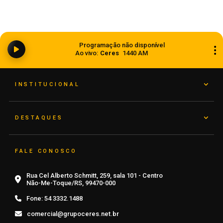
Senac Carazinho abre inscrições para cursos
Programação não disponível
técnicos e livre
Ao vivo:
Ceres
1440 AM
07 de agosto de 2026
INSTITUCIONAL
DESTAQUES
FALE CONOSCO
Rua Cel Alberto Schmitt, 259, sala 101 - Centro
Não-Me-Toque/RS, 99470-000
Fone:
54 3332.1488
comercial@grupoceres.net.br