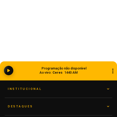
Ciclone bomba ampliou impacto da
Programação não disponível
instabilidade no RS
Ao vivo:
Ceres
1440 AM
08 de agosto de 2026
INSTITUCIONAL
DESTAQUES