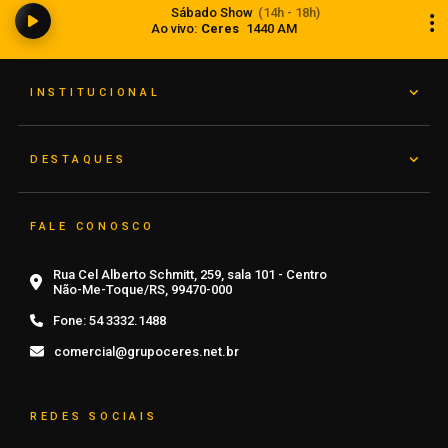
Sábado Show
(14h - 18h)
instabilidade no RS
Ao vivo:
Ceres
1440 AM
08 de agosto de 2026
INSTITUCIONAL
DESTAQUES
FALE CONOSCO
Rua Cel Alberto Schmitt, 259, sala 101 - Centro
Não-Me-Toque/RS, 99470-000
Fone:
54 3332.1488
comercial@grupoceres.net.br
REDES SOCIAIS