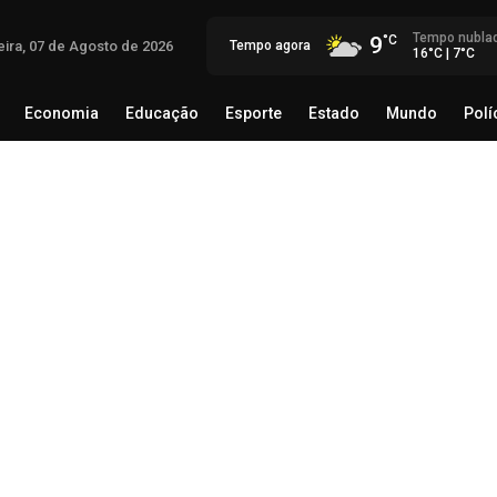
Tempo nubla
9
eira, 07 de Agosto de 2026
Tempo agora
16°C | 7°C
Economia
Educação
Esporte
Estado
Mundo
Polí
egócio
Brasil
Economia
Educação
Esporte
Estado
Ca
de
Lí
ini
07 