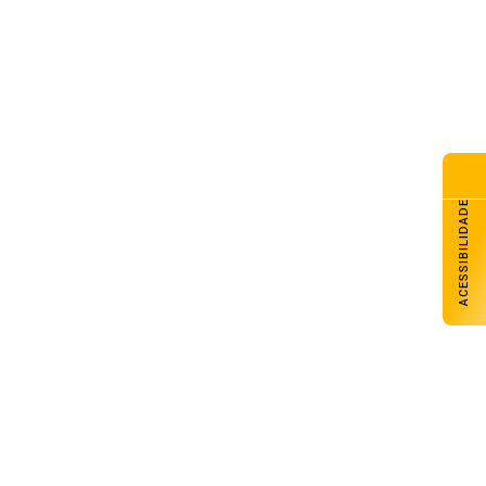
va lei endurece penas para
mes sexuais contra crianças e
lescentes no ambiente digital
de agosto de 2026
s de 322 mil clientes estão
 energia elétrica nas duas
iores concessionárias do RS
de agosto de 2026
ACESSIBILIDADE
a de Ilse Ana Piva Paim
ebra os 45 anos da Seara da
nção Gaúcha
de agosto de 2026