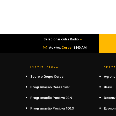
Carazinho Vôlei disputa a Liga Serra
neste sábado com duas equipes em
Gramado
07 de agosto de 2026
Selecionar outra Rádio
Ao vivo:
Ceres
1440 AM
INSTITUCIONAL
DEST
Sobre o Grupo Ceres
Agrone
Programação Ceres 1440
Brasil
Programação Positiva 90.9
Desenv
Programação Positiva 100.3
Econom