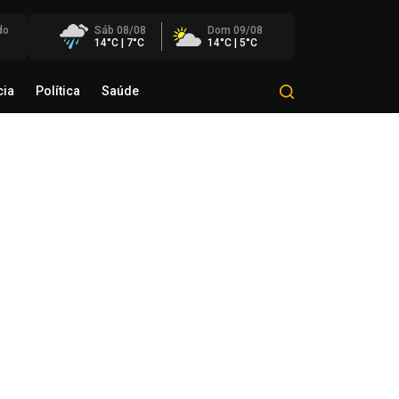
do
Sáb 08/08
Dom 09/08
14°C | 7°C
14°C | 5°C
cia
Política
Saúde
Mundo
Polícia
Política
Saúde
razinho avança com melhores
sempenhos em Matemática e
ngua Portuguesa nos anos
ciais e finais
de agosto de 2026