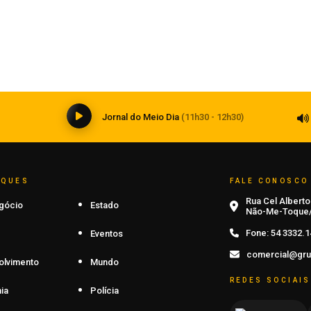
Agosto Lilás terá ações de prevenção
no centro de Carazinho
07 de agosto de 2026
0
Jornal do Meio Dia
(11h30 - 12h30)
AQUES
FALE CONOSCO
Rua Cel Alberto 
gócio
Estado
Não-Me-Toque/
Fone:
54 3332.1
Eventos
comercial@gru
olvimento
Mundo
REDES SOCIAIS
ia
Polícia