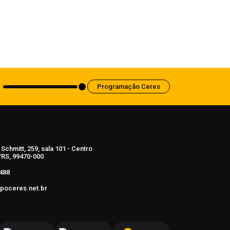
Balança comercial registra superávit de
US$ 7,1 bilhões em julho
7 de agosto de 2026
Programação Ceres
Schmitt, 259, sala 101 - Centro
RS, 99470-000
488
poceres.net.br