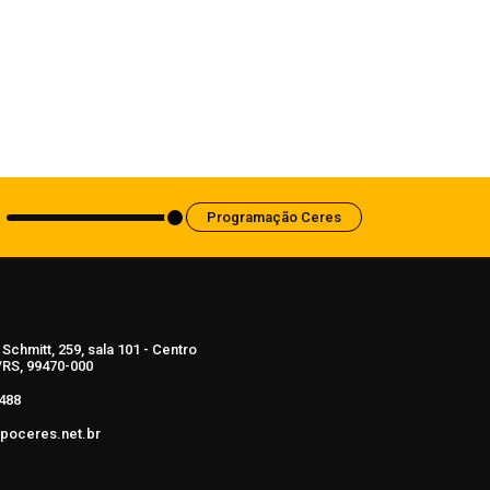
Professores da Rede Municipal
participam do Curso de Brigadista Nível
Intermediário ministrado pelo Corpo de
Bombeiros
7 de agosto de 2026
Programação Ceres
Schmitt, 259, sala 101 - Centro
RS, 99470-000
488
poceres.net.br