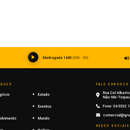
Grêmio retoma trabalhos após
classificação
07 de agosto de 2026
0
Madrugada 1440
(00h - 5h)
AQUES
FALE CONOSCO
Rua Cel Alberto 
gócio
Estado
Não-Me-Toque/
Fone:
54 3332.1
Eventos
comercial@gru
olvimento
Mundo
REDES SOCIAIS