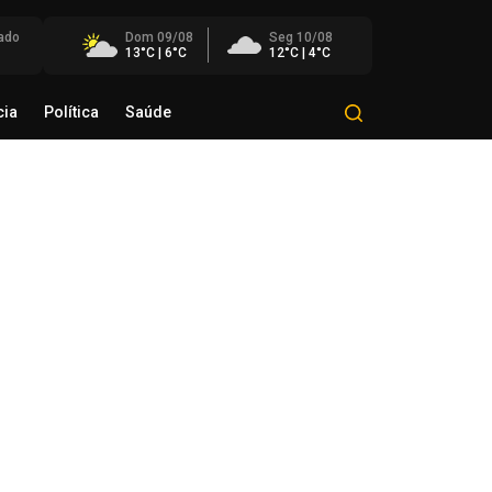
ado
Dom 09/08
Seg 10/08
13°C | 6°C
12°C | 4°C
cia
Política
Saúde
Mundo
Polícia
Política
Saúde
eração conjunta mira grupo
estigado por roubos e furtos na
ião
de agosto de 2026