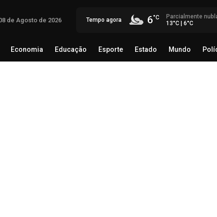
Parcialmente nubl
6
08 de Agosto de 2026
Tempo agora
13°C | 6°C
Economia
Educação
Esporte
Estado
Mundo
Polí
egócio
Brasil
Economia
Educação
Esporte
Estado
Op
inv
reg
07 