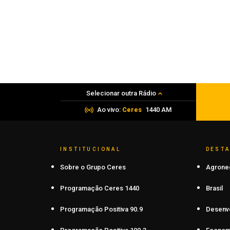
Obra de Ilse Ana Piva Paim celebra os
45 anos da Seara da Canção Gaúcha
07 de agosto de 2026
Selecionar outra Rádio
Ao vivo:
Ceres
1440 AM
INSTITUCIONAL
DEST
Sobre o Grupo Ceres
Agrone
Programação Ceres 1440
Brasil
Programação Positiva 90.9
Desenv