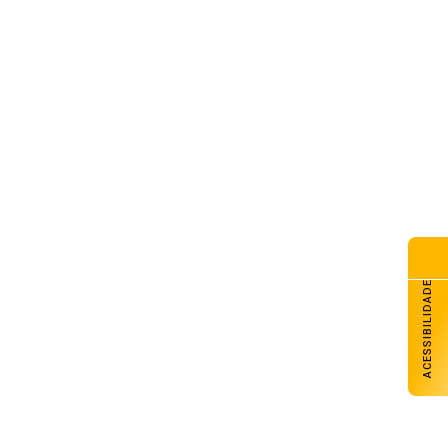
senal Futsal tem sábado com
s jogos pela Liga Gaúcha de
sal
de agosto de 2026
nac Carazinho abre inscrições
a cursos técnicos e livre
de agosto de 2026
razinho avança com melhores
sempenhos em Matemática e
ngua Portuguesa nos anos
ciais e finais
de agosto de 2026
ACESSIBILIDADE