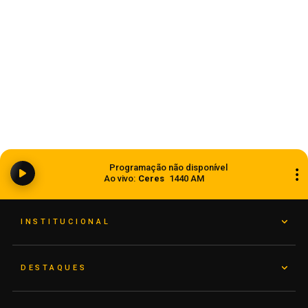
Ciclone bomba ampliou impacto da
Programação não disponível
instabilidade no RS
Ao vivo:
Ceres
1440 AM
08 de agosto de 2026
INSTITUCIONAL
DESTAQUES