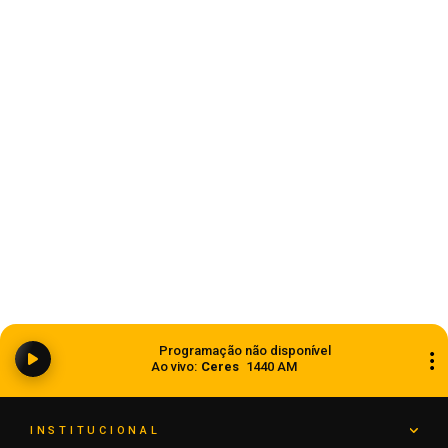
Estado
Ciclone bomba ampliou impacto da
Programação não disponível
instabilidade no RS
Ao vivo:
Ceres
1440 AM
08 de agosto de 2026
INSTITUCIONAL