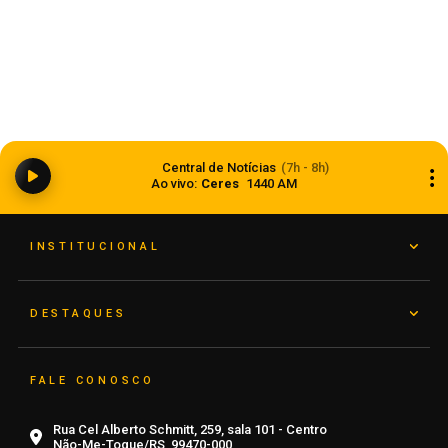
Anvisa aprova abertura de processo para
revisar normas da propaganda de alimentos e
Central de Notícias
(7h - 8h)
de medicamentos
Ao vivo:
Ceres
1440 AM
06 de agosto de 2026
INSTITUCIONAL
DESTAQUES
FALE CONOSCO
Rua Cel Alberto Schmitt, 259, sala 101 - Centro
Não-Me-Toque/RS, 99470-000