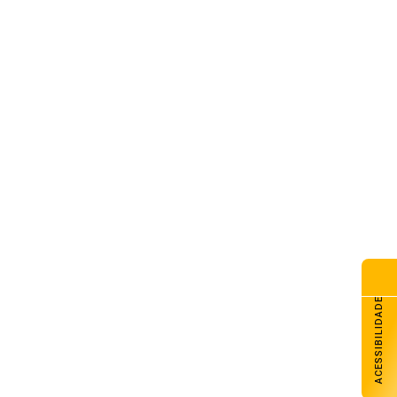
G Galpão Amigo promove
dicional almoço de Dia dos
is com retirada no domingo
de agosto de 2026
esol Noroeste inaugura agência
Colorado e projeta chegar a
unidades até o fim de 2026
de agosto de 2026
lhado do CAPSEM cede durante
madrugada e prédio é
erditado em Carazinho
de agosto de 2026
ACESSIBILIDADE