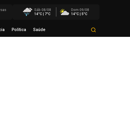
rsas
Sáb 08/08
Dom 09/08
14°C | 7°C
14°C | 5°C
cia
Política
Saúde
Mundo
Polícia
Política
Saúde
éo Transportes recebe Troféu
rito do Transporte Gaúcho em
onhecimento à sua trajetória
de agosto de 2026