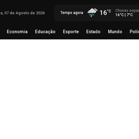
Chuvas espa
16
ra, 07 de Agosto de 2026
Tempo agora
16°C | 7°C
Economia
Educação
Esporte
Estado
Mundo
Polí
egócio
Brasil
Economia
Educação
Esporte
Estado
Th
Mé
rec
06 