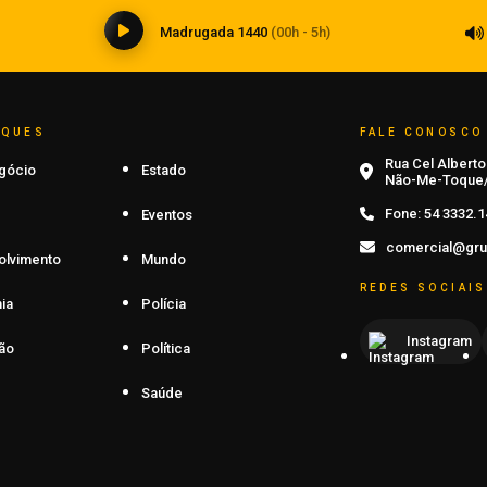
Madrugada 1440
(00h - 5h)
AQUES
FALE CONOSCO
Rua Cel Alberto 
gócio
Estado
Não-Me-Toque/
Fone:
54 3332.1
Eventos
comercial@gru
olvimento
Mundo
REDES SOCIAIS
ia
Polícia
Instagram
ão
Política
Saúde