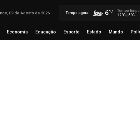
Tempo limpo
6
ngo, 09 de Agosto de 2026
Tempo agora
12°C | 5°C
Economia
Educação
Esporte
Estado
Mundo
Polí
egócio
Brasil
Economia
Educação
Esporte
Estado
Eli
co
08 